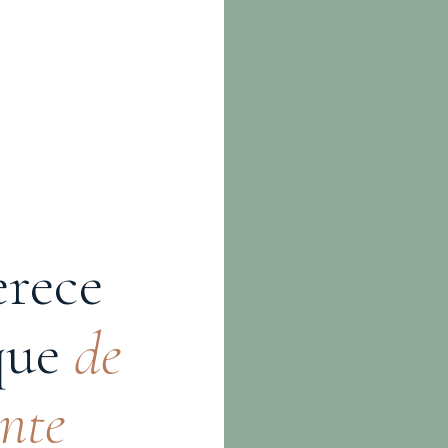
erece
que
de
ente