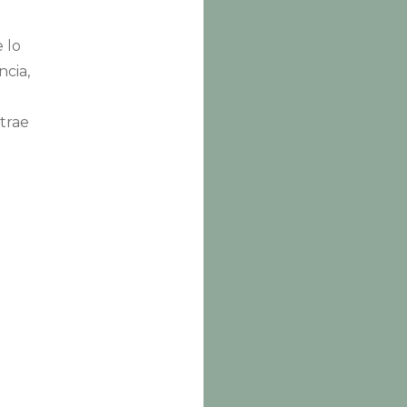
 lo
ncia,
atrae